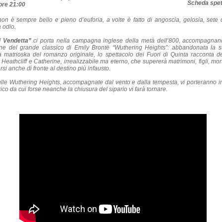
Scheda spet
ore 21:00
on è sempre bello e pieno d’euforia, a volte è fatto di angoscia, gelosia, sete 
a odio.
i Vendetta”
ci porta nella campagna inglese della metà dell’800, accompagnan
ione del grande classico di Emily Brontë “Wuthering Heights”: abbandonata la st
 a matrioska del romanzo originale, lo spettacolo dei Fuori di Quinta racconta d
 Heathcliff e Catherine, irrealizzabile ma eterno, che supererà matrimoni, figli, mor
si anche di fronte al destino più infausto.
ulle Wuthering Heights, accompagnate dal vento e dalla tempesta, vi porteranno 
ico da cui forse neanche la chiusura del sipario vi farà tornare.