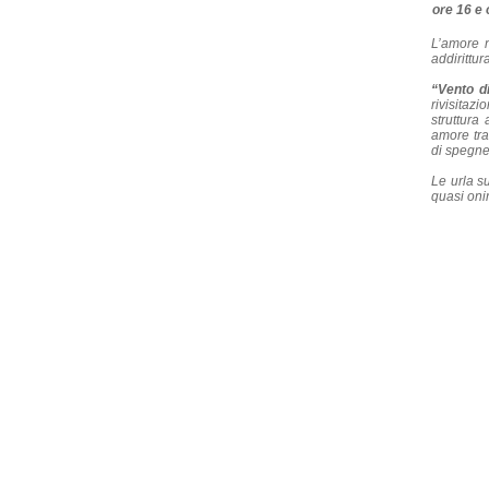
ore 16 e 
L’amore n
addirittur
“Vento d
rivisitaz
struttura
amore tra
di spegner
Le urla s
quasi onir