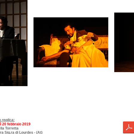
 replica:
ì 20 febbraio 2019
lla Torretta
ra Sig.ra di Lourdes - (At)