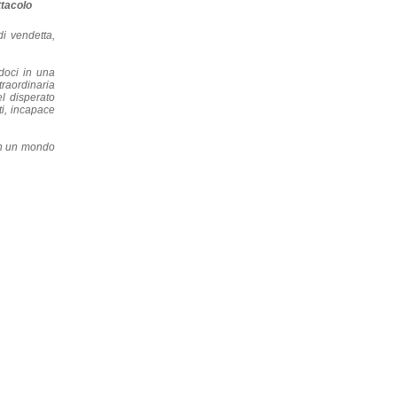
tacolo
di vendetta,
doci in una
raordinaria
el disperato
ti, incapace
in un mondo